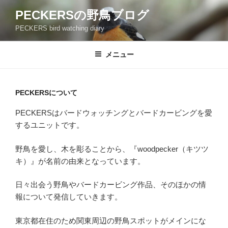
コ
PECKERSの野鳥ブログ
ン
PECKERS bird watching diary
テ
ン
ツ
メニュー
へ
ス
キ
PECKERSについて
ッ
PECKERSはバードウォッチングとバードカービングを愛
プ
するユニットです。
野鳥を愛し、木を彫ることから、『woodpecker（キツツ
キ）』が名前の由来となっています。
日々出会う野鳥やバードカービング作品、そのほかの情
報について発信していきます。
東京都在住のため関東周辺の野鳥スポットがメインにな