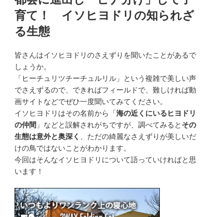
日:
育て！ イソヒヨドリの知られざ
る生態
皆さんはイソヒヨドリのさえずりを聞いたことがあるで
しょうか。
「ヒーチュリツチーチュルリル」という複雑で美しい声
でさえずるので、できればフィールドで、難しければ動
画サイトなどでぜひ一度聞いてみてください。
イソヒヨドリはその名前から「
海の近くにいるヒヨドリ
の仲間
」などと誤解されがちですが、調べてみると
その
生態は意外と奥深く
、ただの綺麗なさえずりが美しいだ
けの鳥ではないことがわかります。
今回はそんなイソヒヨドリについて語っていければと思
います！