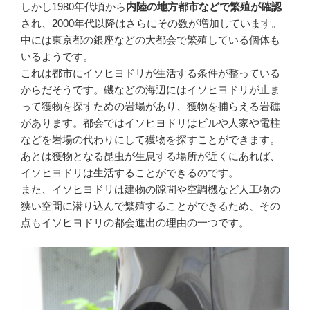
しかし1980年代頃から
内陸の地方都市などで繁殖が確認
され、2000年代以降はさらにその数が増加しています。
中には東京都の銀座などの大都会で繁殖している個体も
いるようです。
これは都市にイソヒヨドリが生活する条件が整っている
からだそうです。磯などの海辺にはイソヒヨドリが止ま
って獲物を探すための岩場があり、獲物を捕らえる岩礁
があります。都会ではイソヒヨドリはビルや人家や電柱
などを岩場の代わりにして獲物を探すことができます。
あとは獲物となる昆虫が生息する場所が近くにあれば、
イソヒヨドリは生活することができるのです。
また、イソヒヨドリは建物の隙間や空調機など人工物の
狭い空間に潜り込んで繁殖することができるため、その
点もイソヒヨドリの都会進出の理由の一つです。