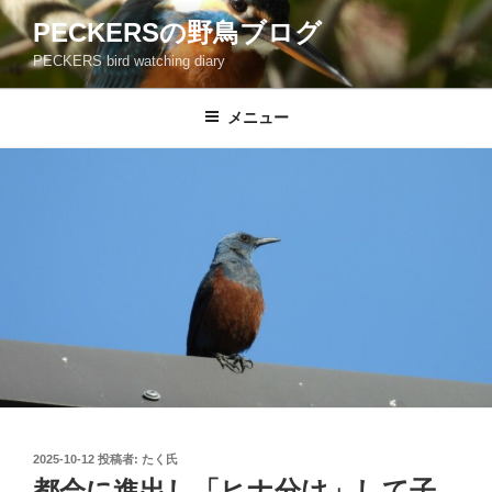
コ
PECKERSの野鳥ブログ
ン
PECKERS bird watching diary
テ
ン
ツ
メニュー
へ
ス
キ
ッ
プ
投
2025-10-12
投稿者:
たく氏
稿
都会に進出し「ヒナ分け」して子