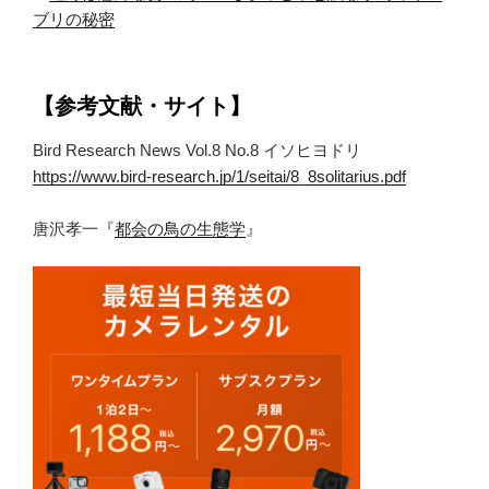
ブリの秘密
【参考文献・サイト】
Bird Research News Vol.8 No.8 イソヒヨドリ
https://www.bird-research.jp/1/seitai/8_8solitarius.pdf
唐沢孝一『
都会の鳥の生態学
』