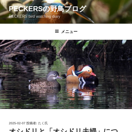
コ
PECKERSの野鳥ブログ
ン
PECKERS bird watching diary
テ
ン
ツ
メニュー
へ
ス
キ
ッ
プ
投
2025-02-07
投稿者:
たく氏
稿
オシドリと「オシドリ夫婦」につ