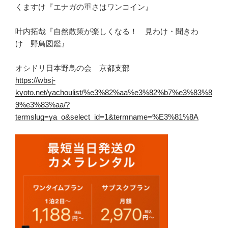
くますけ『エナガの重さはワンコイン』
叶内拓哉『自然散策が楽しくなる！ 見わけ・聞きわ
け 野鳥図鑑』
オシドリ日本野鳥の会 京都支部
https://wbsj-
kyoto.net/yachoulist/%e3%82%aa%e3%82%b7%e3%83%8
9%e3%83%aa/?
termslug=ya_o&select_id=1&termname=%E3%81%8A