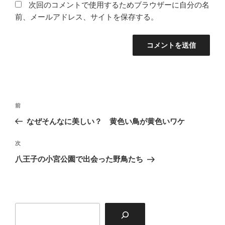
次回のコメントで使用するためブラウザーに自分の名
前、メールアドレス、サイトを保存する。
投
前
前
稿
の
なぜそんなに美しい？ 黄色い鳥が黄色いワケ
ナ
投
ビ
稿
次
次
ゲ
の
八王子の小宮公園で出会った野鳥たち
投
ー
稿
シ
ョ
検
ン
索