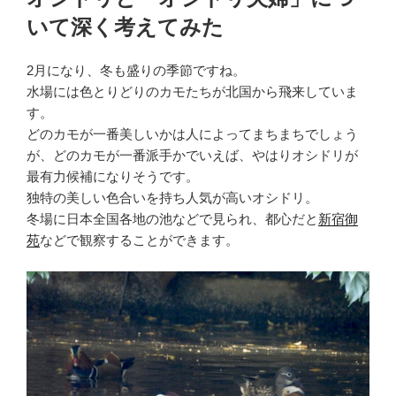
日:
いて深く考えてみた
2月になり、冬も盛りの季節ですね。
水場には色とりどりのカモたちが北国から飛来していま
す。
どのカモが一番美しいかは人によってまちまちでしょう
が、どのカモが一番派手かでいえば、やはりオシドリが
最有力候補になりそうです。
独特の美しい色合いを持ち人気が高いオシドリ。
冬場に日本全国各地の池などで見られ、都心だと
新宿御
苑
などで観察することができます。