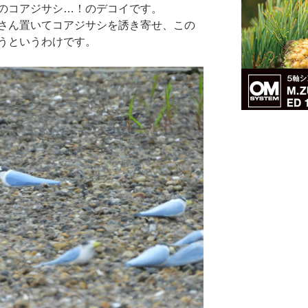
のコアジサシ…！のデコイです。
さん置いてコアジサシを誘き寄せ、この
うというわけです。