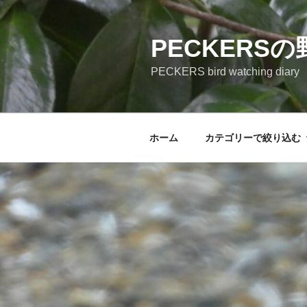
コ
ン
テ
PECKERS
ン
PECKERS bird watching diary
ツ
へ
ス
キ
ホーム
カテゴリーで絞り込む
ッ
プ