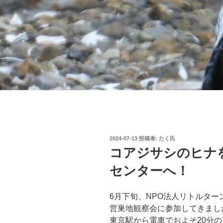
投
2024-07-13
投稿者:
たく氏
稿
コアジサシのヒナ
日:
センターへ！
6月下旬、NPO法人リトルター
営巣地観察会に参加してきまし
東京駅から電車でおよそ20分