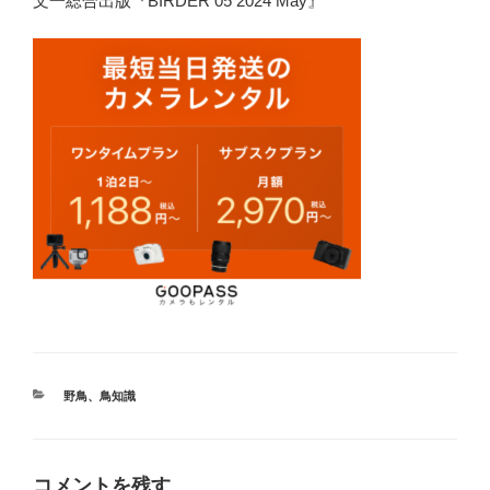
文一総合出版『BIRDER 05 2024 May』
カ
野鳥
、
鳥知識
テ
ゴ
リ
ー
コメントを残す