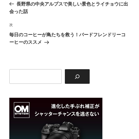
の
長野県の中央アルプスで美しい景色とライチョウに出
ナ
投
会った話
ビ
稿
ゲ
次
次
の
ー
毎日のコーヒーが鳥たちを救う！バードフレンドリーコ
投
シ
ーヒーのススメ
稿
ョ
ン
検
索