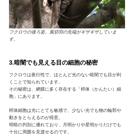
フクロウの後ろ姿。風切羽の先端がギザギザしていま
す。
3.暗闇でも見える目の細胞の秘密
フクロウは夜行性で、ほとんど光のない暗闇でも目が利
くことで知られています。
その秘密は、網膜に多く存在する「桿体（かんたい）細
胞」にあります。
桿体細胞は光にとても敏感で、少ない光でも物の輪郭や
動きをとらえるのが得意。
明暗の判別に優れており、月明かりや星明かりだけでも
十分に周囲を見渡せるのです。