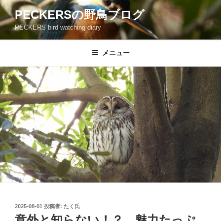
コ
PECKERSの野鳥ブログ
ン
PECKERS bird watching diary
テ
ン
ツ
メニュー
へ
ス
キ
ッ
プ
投
2025-08-01
投稿者:
たく氏
稿
意外と知らない！？ 魅力たっぷ