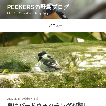
コ
PECKERSの野鳥ブログ
ン
PECKERS bird watching diary
テ
ン
ツ
メニュー
へ
ス
キ
ッ
プ
投
2025-06-08
投稿者:
たく氏
稿
夏はバードウォッチングが難し