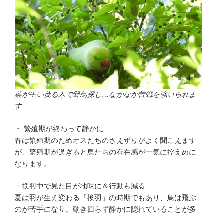
葉が生い茂る木で野鳥探し…なかなか苦戦を強いられま
す
・ 繁殖期が終わって静かに
春は繁殖期のためオスたちのさえずりがよく聞こえます
が、繁殖期が過ぎると鳥たちの存在感が一気に控えめに
なります。
・換羽中で見た目が地味に＆行動も減る
夏は羽が生え変わる「換羽」の時期でもあり、鳥は飛ぶ
のが苦手になり、動き回らず静かに隠れていることが多