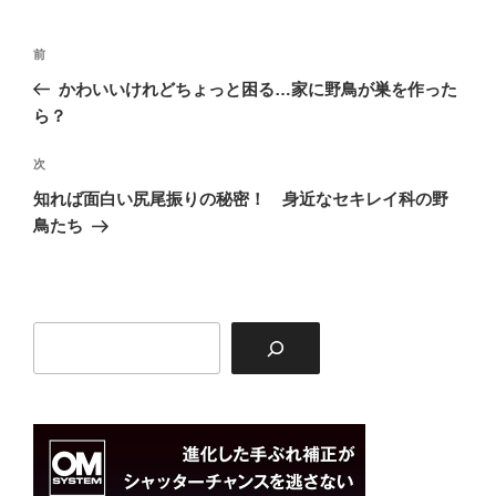
投
前
前
稿
の
かわいいけれどちょっと困る…家に野鳥が巣を作った
ナ
投
ら？
ビ
稿
ゲ
次
次
の
ー
知れば面白い尻尾振りの秘密！ 身近なセキレイ科の野
投
シ
鳥たち
稿
ョ
ン
検
索