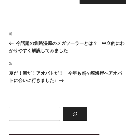
投
前
前
稿
の
今話題の釧路湿原のメガソーラーとは？ 中立的にわ
ナ
投
かりやすく解説してみました
ビ
稿
ゲ
次
次
の
ー
夏だ！海だ！アオバトだ！ 今年も照ヶ崎海岸へアオバ
投
シ
トに会いに行きました♪
稿
ョ
ン
検
索