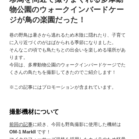
日:
物公園のウォークインバードケー
ジが鳥の楽園だった！
巷の野鳥は暑さから逃れるため木陰に隠れたり、子育て
に入り近づくのがはばかられる季節になりました。
そんなこの頃でも鳥たちとの出会いを楽しめる場所があ
ります。
今回は、多摩動物公園のウォークインバードケージでた
くさんの鳥たちを撮影してきたのでご紹介します！
※この記事にはプロモーションが含まれています。
撮影機材について
前回の記事
に続き、今回も野鳥撮影に使用した機材は
OM-1 MarkII
です！