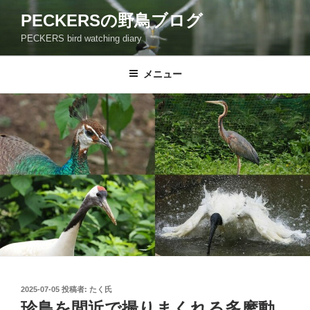
コ
PECKERSの野鳥ブログ
ン
PECKERS bird watching diary
テ
ン
ツ
メニュー
へ
ス
キ
ッ
プ
投
2025-07-05
投稿者:
たく氏
稿
珍鳥を間近で撮りまくれる多摩動